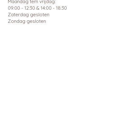
Maandag tem vrijdag:
09:00 - 12:30 & 14:00 - 18:30
Zaterdag gesloten
Zondag gesloten
Wachtdiensten en nuttige links
BTW: BE
0462 585 080
APB 112903 - tit. Ingrid Mattheussens
Privacybeleid
Menu
Webshop
Home
RainPharma
Over ons
Caudalie
Webshop
Ray
Gezonde leefstijl
Cîme
Voeding en dieet
Cent Pur Cent
Suikeranalyse
Couleurs de noir
Medicatie
6D Sports Nutrition
reserveren
Klejman
Medicatie nazicht
Okono