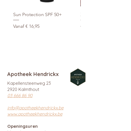
Sun Protection SPF 50+
Xtra Drink (hydro/ORS) 3
Verkoopprijs
Normale prijs
Vanaf
€ 16,95
€ 29,95
promo
Apotheek Hendrickx
Kapellensteenweg 23
2920 Kalmthout
03 666 86 90
info@apotheekhendrickx.be
www.apotheekhendrickx.be
Openingsuren