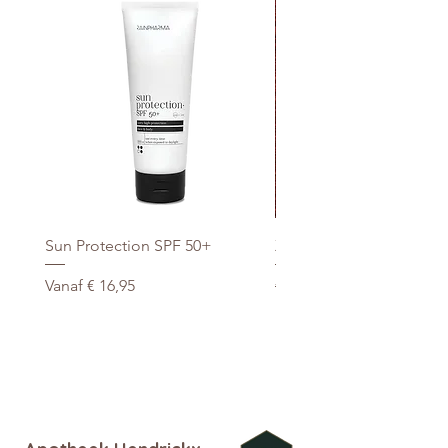
Trimethylsiloxysilicate,
Sun Protection SPF 50+
Xtra Drink (hydro/ORS) 3
Verkoopprijs
Normale prijs
Vanaf
€ 16,95
€ 29,95
promo