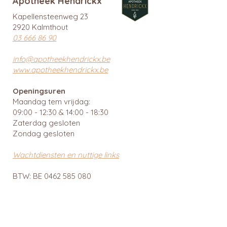
Apotheek Hendrickx
Kapellensteenweg 23
2920 Kalmthout
03 666 86 90
info@apotheekhendrickx.be
www.apotheekhendrickx.be
Openingsuren
Maandag tem vrijdag:
09:00 - 12:30 & 14:00 - 18:30
Zaterdag gesloten
Zondag gesloten
Wachtdiensten en nuttige links
BTW: BE
0462 585 080
APB 112903 - tit. Ingrid Mattheussens
Privacybeleid
Menu
Webshop