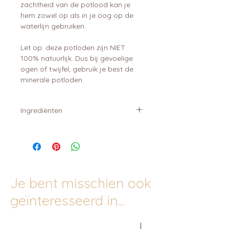
zachtheid van de potlood kan je
hem zowel op als in je oog op de
waterlijn gebruiken.
Let op: deze potloden zijn NIET
100% natuurlijk. Dus bij gevoelige
ogen of twijfel, gebruik je best de
minerale potloden.
Ingrediënten
Caprylic/Capric Triglyceride, CI
77499 (ijzeroxiden), CI 77510 (Ferric
Ammonium Ferrocyanide),
Dimethicone, Isododecane,
Polybutene, Polyethylene,
Je bent misschien ook
Polyglyceryl-4
Diisostearate/Polyhydroxystearate
geïnteresseerd in...
/Sebacate, Propylene Carbonate,
Silica, Stearalkonium Hectorite,
SyntheticWax, Tocopherol,