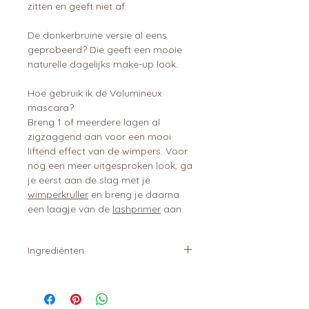
zitten en geeft niet af.
De donkerbruine versie al eens
geprobeerd? Die geeft een mooie
naturelle dagelijks make-up look.
Hoe gebruik ik de Volumineux
mascara?
Breng 1 of meerdere lagen al
zigzaggend aan voor een mooi
liftend effect van de wimpers. Voor
nog een meer uitgesproken look, ga
je eerst aan de slag met je
wimperkruller
en breng je daarna
een laagje van de
lashprimer
aan.
Ingrediënten
1.2- Hexanediol, Acacia Senegal
Gum, Aqua, Arginine Cera Alba
(Beeswax), C10-18 Triglyceridezs,