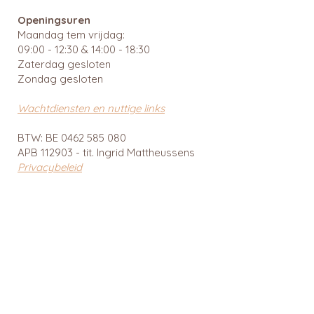
Openingsuren
Maandag tem vrijdag:
09:00 - 12:30 & 14:00 - 18:30
Zaterdag gesloten
Zondag gesloten
Wachtdiensten en nuttige links
BTW: BE
0462 585 080
APB 112903 - tit. Ingrid Mattheussens
Privacybeleid
Menu
Webshop
Home
RainPharma
Over ons
Caudalie
Webshop
Ray
Gezonde leefstijl
Cîme
Voeding en dieet
Cent Pur Cent
Suikeranalyse
Couleurs de noir
Medicatie
6D Sports Nutrition