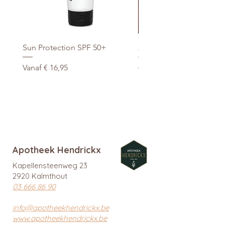
Sun Protection SPF 50+
Xtra Drink (hydro/ORS) 3
Verkoopprijs
Normale prijs
Vanaf
€ 16,95
€ 29,95
promo
Apotheek Hendrickx
Kapellensteenweg 23
2920 Kalmthout
03 666 86 90
info@apotheekhendrickx.be
www.apotheekhendrickx.be