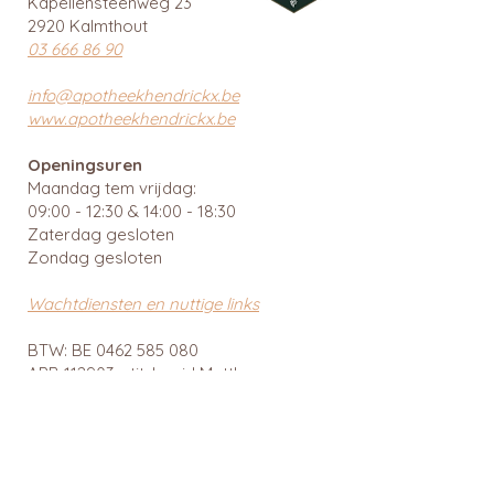
Kapellensteenweg 23
2920 Kalmthout
03 666 86 90
info@apotheekhendrickx.be
www.apotheekhendrickx.be
Openingsuren
Maandag tem vrijdag:
09:00 - 12:30 & 14:00 - 18:30
Zaterdag gesloten
Zondag gesloten
Wachtdiensten en nuttige links
BTW: BE
0462 585 080
APB 112903 - tit. Ingrid Mattheussens
Privacybeleid
Menu
Webshop
Home
RainPharma