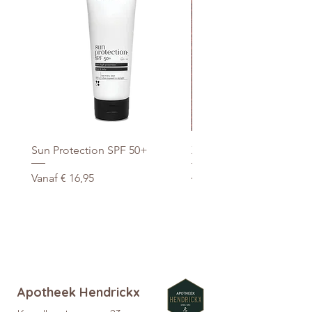
Sun Protection SPF 50+
Xtra Drink (hydro/ORS) 3
Verkoopprijs
Normale prijs
Vanaf
€ 16,95
€ 29,95
promo
Apotheek Hendrickx