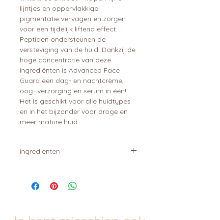
lijntjes en oppervlakkige
pigmentatie vervagen en zorgen
voor een tijdelijk liftend effect.
Peptiden ondersteunen de
versteviging van de huid. Dankzij de
hoge concentratie van deze
ingrediënten is Advanced Face
Guard een dag- en nachtcrème,
oog- verzorging en serum in één!
Het is geschikt voor alle huidtypes
en in het bijzonder voor droge en
meer mature huid.
ingredienten
Aqua, Rosa Damascena Flower
Water, Citrus Aurantium Amara
Flower Water, Porphyridium
Polysaccharide, Propanediol,
Glyceryl Stearate Citrate, Silybum