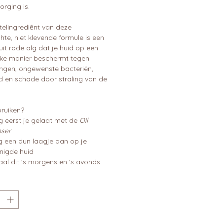
rging is.
telingrediēnt van deze
hte, niet klevende formule is een
uit rode alg dat je huid op een
ijke manier beschermt tegen
ingen, ongewenste bacteriën,
d en schade door straling van de
ruiken?
g eerst je gelaat met de
Oil
nser
g een dun laagje aan op je
nigde huid
al dit 's morgens en 's avonds