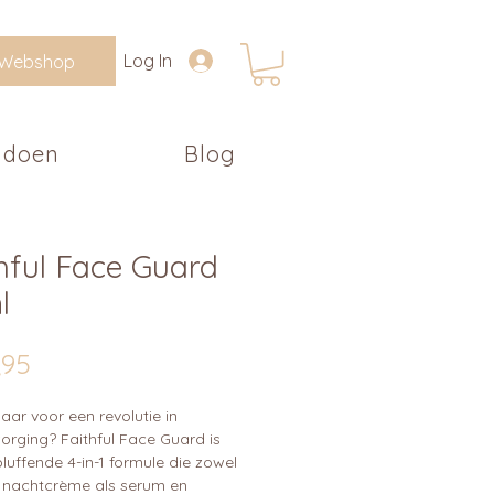
Log In
Webshop
 doen
Blog
hful Face Guard
l
Prijs
,95
laar voor een revolutie in
orging? Faithful Face Guard is
luffende 4-in-1 formule die zowel
 nachtcrème als serum en