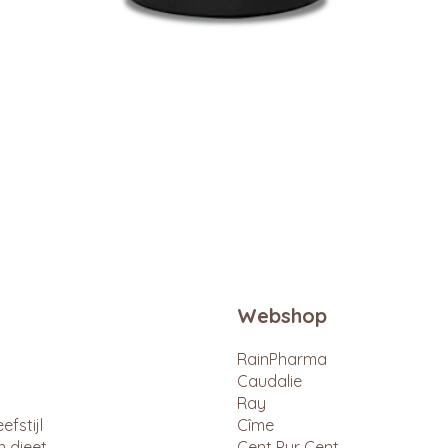
Snel overzicht
Webshop
RainPharma
Caudalie
Ray
efstijl
Cîme
n dieet
Cent Pur Cent