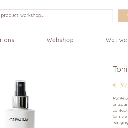
r ons
Webshop
Wat we
Ton
€ 39
RainPha
ontspan
contact
formule 
reiniging