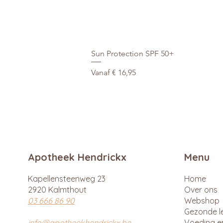
Sun Protection SPF 50+
Verkoopprijs
Vanaf
€ 16,95
Apotheek Hendrickx
Menu
Kapellensteenweg 23
Home
2920 Kalmthout
Over ons
03 666 86 90
Webshop
Gezonde le
info@apotheekhendrickx.be
Voeding e