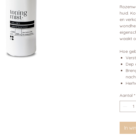
Rozenwa
huid. K
en verko
wondhel
eigensc
waakt o
Hoe geb
Verst
Dep 
Bren
nach
Herha
Aantal
*
In w