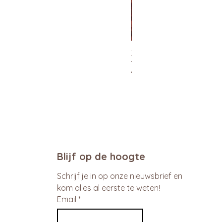
Xtra Drink (hydro/ORS) 30
Normale prijs
Verkoopprijs
€ 29,95
€ 26,96
promo
Blijf op de hoogte
Schrijf je in op onze nieuwsbrief en 
kom alles al eerste te weten!
Email
*