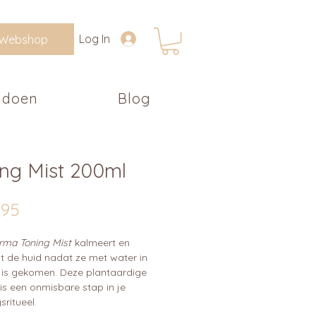
Log In
Webshop
 doen
Blog
ing Mist 200ml
Prijs
,95
rma Toning Mist
kalmeert en
t de huid nadat ze met water in
 is gekomen. Deze plantaardige
is een onmisbare stap in je
sritueel.