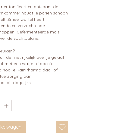
ter tonifieert en ontspant de
omkommer houdt je poriën schoon
elt. Smeerwortel heeft
ende en verzachtende
happen. Gefermenteerde maïs
ver de vochtbalans.
ruiken?
uif de mist rijkelijk over je gelaat
af met een watje of doekje
g nog je RainPharma dag- of
tverzorging aan
al dit dagelijks
inkelwagen