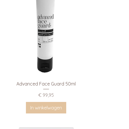
Advanced Face Guard 50ml
Prijs
€ 99,95
In winkelwagen