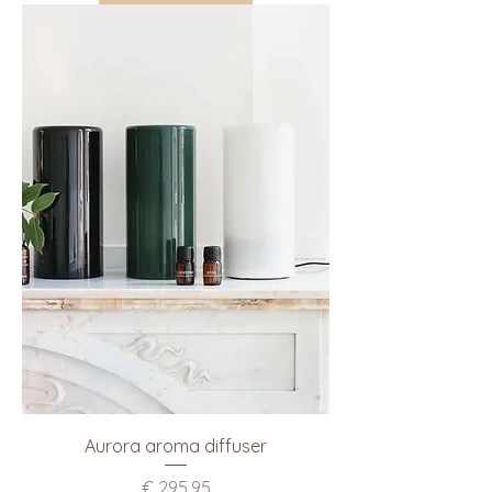
Aurora aroma diffuser
Prijs
€ 295,95