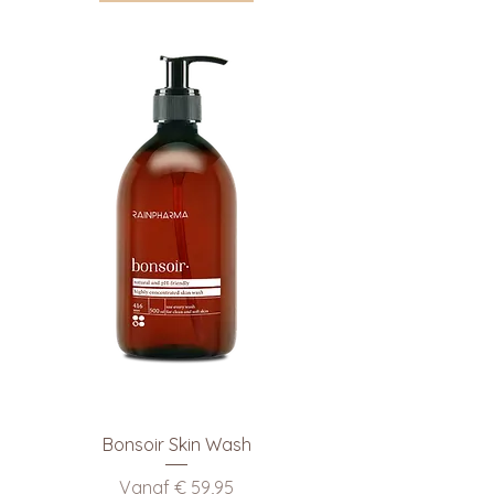
Bonsoir Skin Wash
Verkoopprijs
Vanaf
€ 59,95