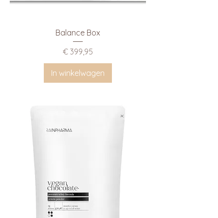
Balance Box
Prijs
€ 399,95
In winkelwagen