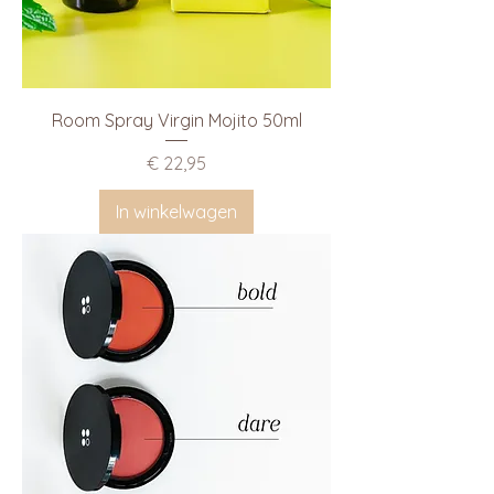
Room Spray Virgin Mojito 50ml
Prijs
€ 22,95
In winkelwagen