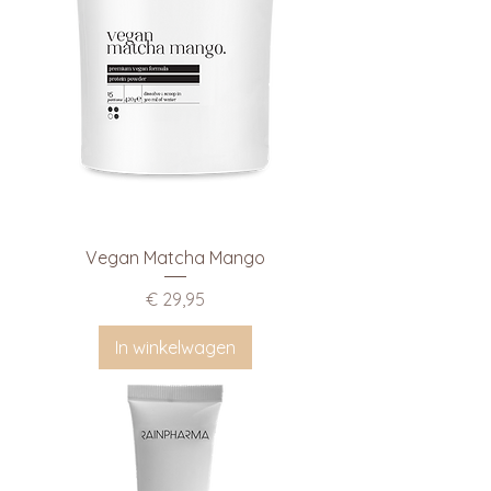
Vegan Matcha Mango
Prijs
€ 29,95
In winkelwagen