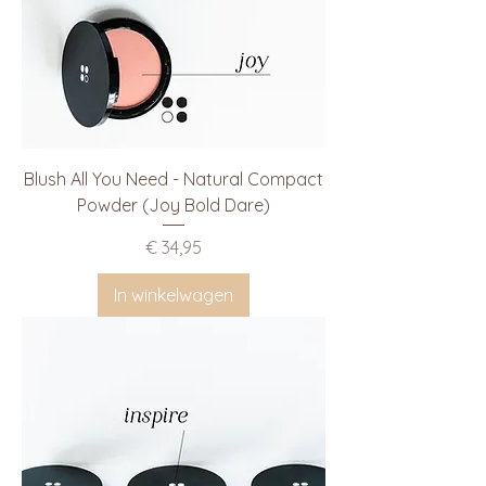
Blush All You Need - Natural Compact
Powder (Joy Bold Dare)
Prijs
€ 34,95
In winkelwagen