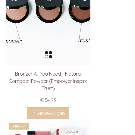
Bronzer All You Need - Natural
Compact Powder (Empower Inspire
Trust)
Prijs
€ 34,95
In winkelwagen
Nieuw