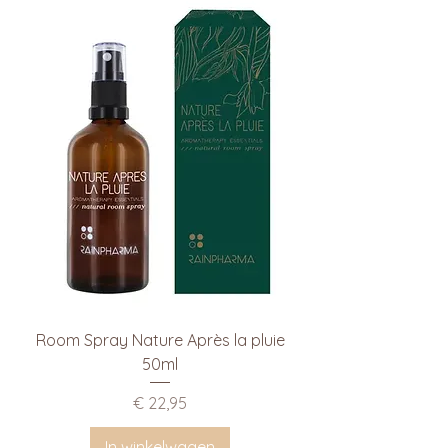
Room Spray Nature Après la pluie
50ml
Prijs
€ 22,95
In winkelwagen